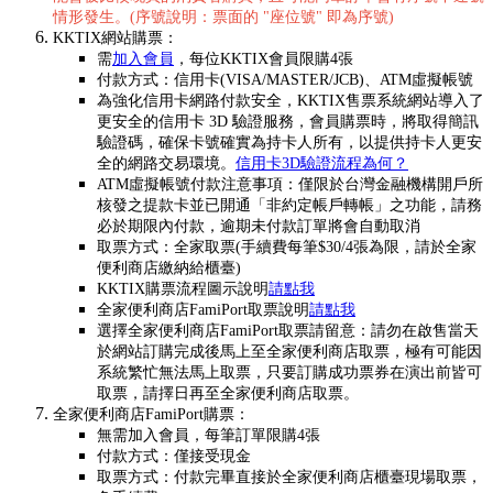
情形發生。(序號說明：票面的 "座位號" 即為序號)
KKTIX網站購票：
需
加入會員
，每位KKTIX會員限購4張
付款方式：信用卡(VISA/MASTER/JCB)、ATM虛擬帳號
為強化信用卡網路付款安全，KKTIX售票系統網站導入了
更安全的信用卡 3D 驗證服務，會員購票時，將取得簡訊
驗證碼，確保卡號確實為持卡人所有，以提供持卡人更安
全的網路交易環境。
信用卡3D驗證流程為何？
ATM虛擬帳號付款注意事項：僅限於台灣金融機構開戶所
核發之提款卡並已開通「非約定帳戶轉帳」之功能，請務
必於期限內付款，逾期未付款訂單將會自動取消
取票方式：全家取票(手續費每筆$30/4張為限，請於全家
便利商店繳納給櫃臺)
KKTIX購票流程圖示說明
請點我
全家便利商店FamiPort取票說明
請點我
選擇全家便利商店FamiPort取票請留意：請勿在啟售當天
於網站訂購完成後馬上至全家便利商店取票，極有可能因
系統繁忙無法馬上取票，只要訂購成功票券在演出前皆可
取票，請擇日再至全家便利商店取票。
全家便利商店FamiPort購票：
無需加入會員，每筆訂單限購4張
付款方式：僅接受現金
取票方式：付款完畢直接於全家便利商店櫃臺現場取票，