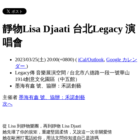
靜物Lisa Djaati 台北Legacy 演
唱會
2023/03/25(土) 20:00(+0800)
(
iCal/Outlook
,
Google カレン
ダー
)
Legacy傳 音樂展演空間 / 台北市八德路一段一號華山
1914創意文化園區（中五館）
墨海有鑫 號、協辦：禾諾創藝
主催者
墨海有鑫 號、協辦：禾諾創藝
次へ
從 Lisa 到靜物樂團，再到靜物 Lisa Djaati
她先壞了你的規矩，重建堅固柔情，又說這一次非關愛情
她在歐洲打電話給你，用法文問你知道自己是誰嗎