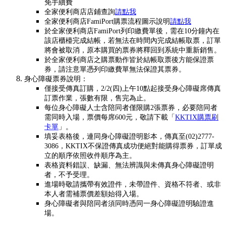
免手續費
全家便利商店店鋪查詢
請點我
全家便利商店FamiPort購票流程圖示說明
請點我
於全家便利商店FamiPort列印繳費單後，需在10分鐘內在
該店櫃檯完成結帳，若無法在時間內完成結帳取票，訂單
將會被取消，原本購買的票券將釋回到系統中重新銷售。
於全家便利商店之購票動作皆於結帳取票後方能保證票
券，請注意單憑列印繳費單無法保證其票券。
身心障礙票券說明：
僅接受傳真訂購，2/2(四)上午10點起接受身心障礙席傳真
訂票作業，張數有限，售完為止。
每位身心障礙人士含陪同者僅限購2張票券，必要陪同者
需同時入場，票價每席600元，敬請下載「
KKTIX購票刷
卡單
」。
填妥表格後，連同身心障礙證明影本，傳真至(02)2777-
3086，KKTIX不保證傳真成功便絕對能購得票券，訂單成
立的順序依照收件順序為主。
表格資料錯誤、缺漏、無法辨識與未傳真身心障礙證明
者，不予受理。
進場時敬請攜帶有效證件，未帶證件、資格不符者、或非
本人者需補票價差額始得入場。
身心障礙者與陪同者須同時憑同一身心障礙證明驗證進
場。