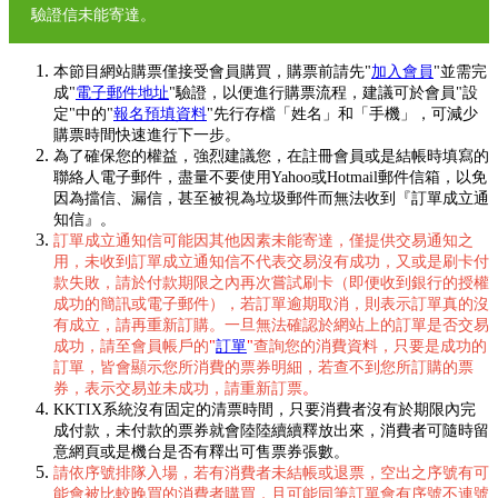
驗證信未能寄達。
本節目網站購票僅接受會員購買，購票前請先"
加入會員
"並需完
成"
電子郵件地址
"驗證，以便進行購票流程，建議可於會員"設
定"中的"
報名預填資料
"先行存檔「姓名」和「手機」，可減少
購票時間快速進行下一步。
為了確保您的權益，強烈建議您，在註冊會員或是結帳時填寫的
聯絡人電子郵件，盡量不要使用Yahoo或Hotmail郵件信箱，以免
因為擋信、漏信，甚至被視為垃圾郵件而無法收到『訂單成立通
知信』。
訂單成立通知信可能因其他因素未能寄達，僅提供交易通知之
用，未收到訂單成立通知信不代表交易沒有成功，又或是刷卡付
款失敗，請於付款期限之內再次嘗試刷卡（即便收到銀行的授權
成功的簡訊或電子郵件），若訂單逾期取消，則表示訂單真的沒
有成立，請再重新訂購。一旦無法確認於網站上的訂單是否交易
成功，請至會員帳戶的
"
訂單
"
查詢您的消費資料，只要是成功的
訂單，皆會顯示您所消費的票券明細，若查不到您所訂購的票
券，表示交易並未成功，請重新訂票
。
KKTIX系統沒有固定的清票時間，只要消費者沒有於期限內完
成付款，未付款的票券就會陸陸續續釋放出來，消費者可隨時留
意網頁或是機台是否有釋出可售票券張數。
請依序號排隊入場，若有消費者未結帳或退票，空出之序號有可
能會被比較晚買的消費者購買，且可能同筆訂單會有序號不連號