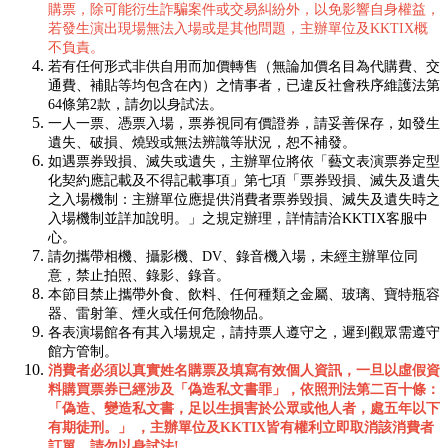
購票，除可能衍生詐騙案件或交易糾紛外，以免影響自身權益，
若發生演出現場無法入場或是其他問題，主辦單位及KKTIX概
不負責。
若有任何形式非供自用而加價轉售（無論加價名目為代購費、交
通費、補貼等均包含在內）之情事者，已違反社會秩序維護法第
64條第2款，請勿以身試法。
一人一票、憑票入場，票券視同有價證券，請妥善保存，如發生
遺失、破損、燒毀或無法辨識等狀況，恕不補發。
如遇票券毀損、滅失或遺失，主辦單位將依「藝文表演票券定型
化契約應記載及不得記載事項」第七項「票券毀損、滅失及遺失
之入場機制：主辦單位應提供消費者票券毀損、滅失及遺失時之
入場機制並詳加說明。」之規定辦理，詳情請洽KKTIX客服中
心。
請勿攜帶相機、攝影機、DV、錄音機入場，未經主辦單位同
意，禁止拍照、錄影、錄音。
本節目禁止攜帶外食、飲料、任何種類之金屬、玻璃、寶特瓶容
器、雷射筆、煙火或任何危險物品。
各表演場館各有其入場規定，請持票人遵守之，遲到觀眾需遵守
館方管制。
消費者必須以真實姓名購票及填寫有效個人資訊，一旦以虛假資
料購買票券已經涉及「偽造私文書罪」，依照刑法第二百十條：
「偽造、變造私文書，足以生損害於公眾或他人者，處五年以下
有期徒刑。」 ，主辦單位及KKTIX皆有權利立即取消該消費者
訂單，請勿以身試法!