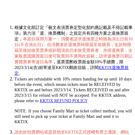
根據文化部訂定『藝文表演票券定型化契約應記載及不得記載事
項』第六項「退、換票機制」之規定共有四種方案之退換票規
定，
本節目採用方案一：消費者請求退換票之時限為演出日前10
日(不含演出日)，但消費者於退換票時限屆至前購買，迄於時限
屆至後始收受票券或於開演前仍未收受票券者，亦得退換票，全
家取票因購買當日便可取票則不適用此規範；請求退換票日期以
實體票券寄達日為準
，退票需酌收票面金額10%手續費，限
2023/3/14(含)前寄達至KKTIX郵政信箱，詳閱
KKTIX退換票規
定
。
Tickets are refundable with 10% return handing fee up until 10 days
before the event, which means tickets must be RECEIVED by
KKTIX on and before 2023/3/14. Tickets RECEIVED on and after
2023/3/15 for refund will NOT be accepted. For KKTIX address,
please refer to
KKTIX REFUND POLICY
.
NOTE: If you choose Family Mart as ticket collect method, you will
still need to pick up your ticket at Family Mart and send it to
KKTIX.
請勿於拍賣網站或是其他非KKTIX正式授權售票之通路、網站