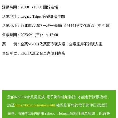
活動時間：20:00
（19:00 開始進場）
活動地址：
Legacy Taipei 音樂展演空間
活動地址：
台北市八德路一段一號華山1914創意文化園區（中五館）
售票時間：2023/2/1 (三) 中午12:00
票 價：
全票$1200 (依票面序號入場，全場座席不對號入座)
售票單位：
KKTIX及全台全家便利商店
您的KKTIX會員需完成"電子郵件地址驗證"才能進行購票流程，
請至
https://kktix.com/users/edit
確認是否您的電子郵件已經認證
完畢。提醒您請勿使用Yahoo、Hotmail信箱註冊及驗證，以避免